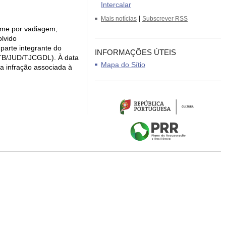
Intercalar
|
Mais notícias
Subscrever RSS
rime por vadiagem,
olvido
arte integrante do
INFORMAÇÕES ÚTEIS
STB/JUD/TJCGDL). À data
Mapa do Sítio
a infração associada à