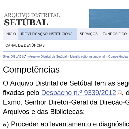
INÍCIO
IDENTIFICAÇÃO INSTITUCIONAL
SERVIÇOS
FUNDOS E CO
CANAL DE DENÚNCIAS
Sites DGLAB
>
Arquivo Distrital de Setúbal
>
Identificação Institucional
>
Competências
Competências
O Arquivo Distrital de Setúbal tem as se
fixadas pelo
Despacho n.º 9339/2012
, 
Exmo. Senhor Diretor-Geral da Direção-G
Arquivos e das Bibliotecas:
a
) Proceder ao levantamento e diagnóstic