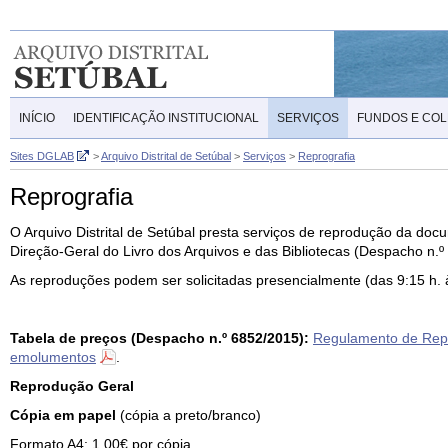
INÍCIO
IDENTIFICAÇÃO INSTITUCIONAL
SERVIÇOS
FUNDOS E CO
Sites DGLAB
>
Arquivo Distrital de Setúbal
>
Serviços
>
Reprografia
Reprografia
O Arquivo Distrital de Setúbal presta serviços de reprodução da do
Direção-Geral do Livro dos Arquivos e das Bibliotecas (Despacho n.º
As reproduções podem ser solicitadas presencialmente (das 9:15 h. 
Tabela de preços (Despacho n.º 6852/2015):
Regulamento de Rep
emolumentos
.
Reprodução Geral
Cópia em papel
(cópia a preto/branco)
Formato A4: 1,00€ por cópia