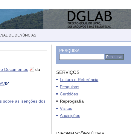
ANAL DE DENÚNCIAS
PESQUISA
de Documentos
da
SERVIÇOS
Leitura e Referência
AV
.
Pesquisas
Certidões
 sobre as isenções dos
Reprografia
Visitas
Aquisições
INFORMAÇÕES ÚTEIS