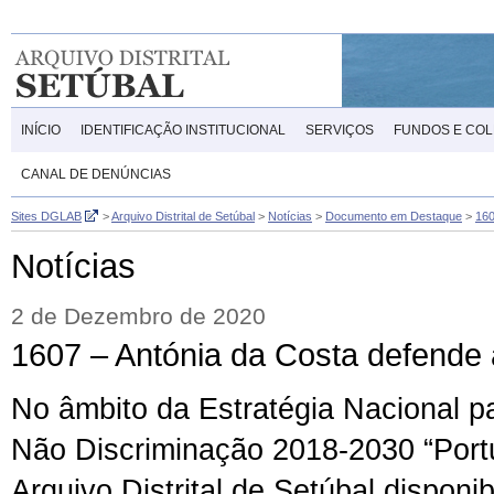
INÍCIO
IDENTIFICAÇÃO INSTITUCIONAL
SERVIÇOS
FUNDOS E CO
CANAL DE DENÚNCIAS
Sites DGLAB
>
Arquivo Distrital de Setúbal
>
Notícias
>
Documento em Destaque
>
160
Notícias
2 de Dezembro de 2020
1607 – Antónia da Costa defende 
No âmbito da Estratégia Nacional p
Não Discriminação 2018-2030 “Portu
Arquivo Distrital de Setúbal disponib