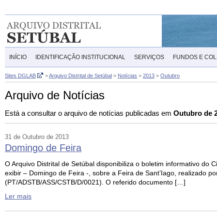
INÍCIO
IDENTIFICAÇÃO INSTITUCIONAL
SERVIÇOS
FUNDOS E CO
Sites DGLAB
>
Arquivo Distrital de Setúbal
>
Notícias
>
2013
>
Outubro
Arquivo de Notícias
Está a consultar o arquivo de notícias publicadas em
Outubro de 
31 de Outubro de 2013
Domingo de Feira
O Arquivo Distrital de Setúbal disponibiliza o boletim informativo d
exibir – Domingo de Feira -, sobre a Feira de Sant’Iago, realizad
(PT/ADSTB/ASS/CSTB/D/0021). O referido documento […]
Ler mais