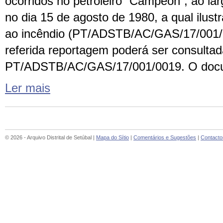
ocorridos no petroleiro “Campeon”, ao lar
no dia 15 de agosto de 1980, a qual ilust
ao incêndio (PT/ADSTB/AC/GAS/17/001/
referida reportagem poderá ser consulta
PT/ADSTB/AC/GAS/17/001/0019. O doc
Ler mais
© 2026 - Arquivo Distrital de Setúbal |
Mapa do Sítio
|
Comentários e Sugestões
|
Contacto