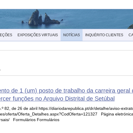
LEÇÕES
EXPOSIÇÕES VIRTUAIS
NOTÍCIAS
INQUÉRITO CLIENTES
C
4
o de 1 (um) posto de trabalho da carreira geral 
er funções no Arquivo Distrital de Setúbal
 n.º 82, de 26 de abril https://diariodarepublica.pt/dr/detalhe/aviso-ex
ges/oferta/Oferta_Detalhes.aspx?CodOferta=121327 Página eletróni
rsais/ Formulários Formulários