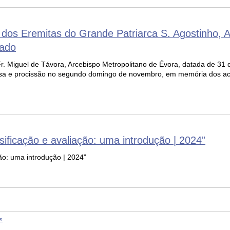
dos Eremitas do Grande Patriarca S. Agostinho, 
pado
. Fr. Miguel de Távora, Arcebispo Metropolitano de Évora, datada de 3
issa e procissão no segundo domingo de novembro, em memória dos a
ficação e avaliação: uma introdução | 2024”
o: uma introdução | 2024”
s