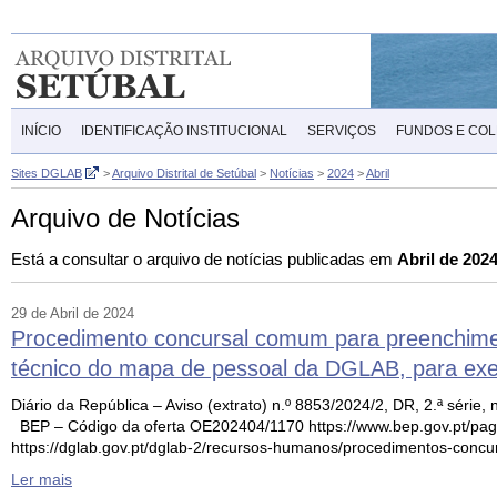
INÍCIO
IDENTIFICAÇÃO INSTITUCIONAL
SERVIÇOS
FUNDOS E CO
Sites DGLAB
>
Arquivo Distrital de Setúbal
>
Notícias
>
2024
>
Abril
Arquivo de Notícias
Está a consultar o arquivo de notícias publicadas em
Abril de 202
29 de Abril de 2024
Procedimento concursal comum para preenchiment
técnico do mapa de pessoal da DGLAB, para exerc
Diário da República – Aviso (extrato) n.º 8853/2024/2, DR, 2.ª série,
BEP – Código da oferta OE202404/1170 https://www.bep.gov.pt/pa
https://dglab.gov.pt/dglab-2/recursos-humanos/procedimentos-concu
Ler mais