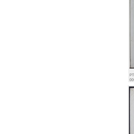
PT
00