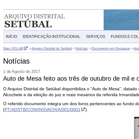
INÍCIO
IDENTIFICAÇÃO INSTITUCIONAL
SERVIÇOS
FUNDOS E CO
Sites DGLAB
>
Arquivo Distrital de Setúbal
>
Notícias
>
Documento em Destaque
>
Aut
Notícias
1 de Agosto de 2017
Auto de Mesa feito aos três de outubro de mil e
O Arquivo Distrital de Setúbal disponibiliza o “Auto de Mesa”, data
Alcochete e da eleição do juiz e mais mesários da referida Irmandad
O referido documento integra um dos livros pertencentes ao fundo 
(
PT/ADSTB/CON/INSVACH/A/001/0001
).