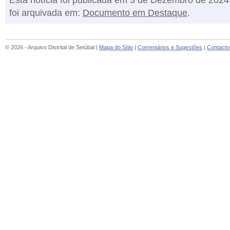
Esta notícia foi publicada em 3 de Dezembro de 2024
foi arquivada em:
Documento em Destaque
.
© 2026 - Arquivo Distrital de Setúbal |
Mapa do Sítio
|
Comentários e Sugestões
|
Contacto