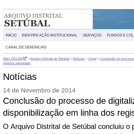
INÍCIO
IDENTIFICAÇÃO INSTITUCIONAL
SERVIÇOS
FUNDOS E CO
CANAL DE DENÚNCIAS
Sites DGLAB
>
Arquivo Distrital de Setúbal
>
Notícias
>
Geral
>
Conclusão do processo d
registos paroquiais
Notícias
14 de Novembro de 2014
Conclusão do processo de digital
disponibilização em linha dos regi
O Arquivo Distrital de Setúbal concluiu o