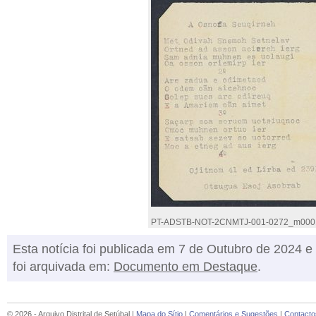
PT-ADSTB-NOT-2CNMTJ-001-0272_m000
Esta notícia foi publicada em 7 de Outubro de 2024 e
foi arquivada em:
Documento em Destaque
.
© 2026 - Arquivo Distrital de Setúbal |
Mapa do Sítio
|
Comentários e Sugestões
|
Contacto