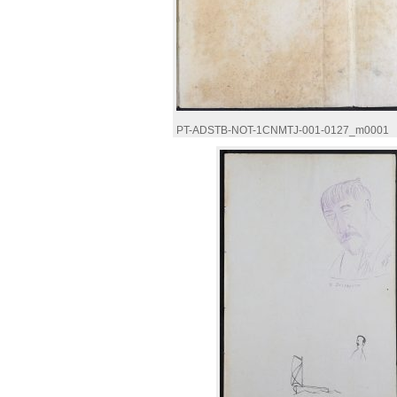
PT-ADSTB-NOT-1CNMTJ-001-0127_m0001