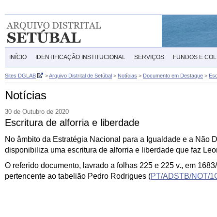
INÍCIO
IDENTIFICAÇÃO INSTITUCIONAL
SERVIÇOS
FUNDOS E CO
Sites DGLAB
>
Arquivo Distrital de Setúbal
>
Notícias
>
Documento em Destaque
>
Esc
Notícias
30 de Outubro de 2020
Escritura de alforria e liberdade
No âmbito da Estratégia Nacional para a Igualdade e a Não Di
disponibiliza uma escritura de alforria e liberdade que faz 
O referido documento, lavrado a folhas 225 e 225 v., em 1683/0
pertencente ao tabelião Pedro Rodrigues (
PT/ADSTB/NOT/1