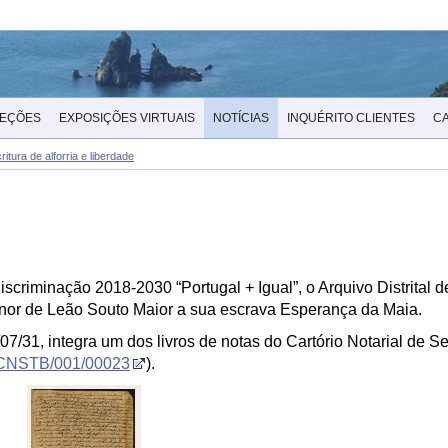
LEÇÕES
EXPOSIÇÕES VIRTUAIS
NOTÍCIAS
INQUÉRITO CLIENTES
C
ritura de alforria e liberdade
scriminação 2018-2030 “Portugal + Igual”, o Arquivo Distrital d
Leonor de Leão Souto Maior a sua escrava Esperança da Maia.
7/31, integra um dos livros de notas do Cartório Notarial de Setú
CNSTB/001/00023
).