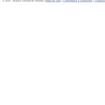
© 2026 - Arquivo Distrital de Setúbal |
Mapa do Sítio
|
Comentários e Sugestões
|
Contacto