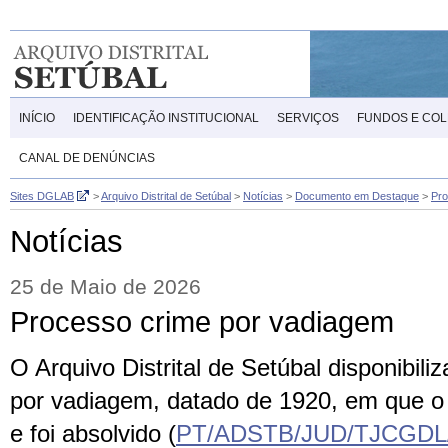
INÍCIO
IDENTIFICAÇÃO INSTITUCIONAL
SERVIÇOS
FUNDOS E CO
CANAL DE DENÚNCIAS
Sites DGLAB
>
Arquivo Distrital de Setúbal
>
Notícias
>
Documento em Destaque
>
Pro
Notícias
25 de Maio de 2026
Processo crime por vadiagem
O Arquivo Distrital de Setúbal disponibil
por vadiagem, datado de 1920, em que o 
e foi absolvido (
PT/ADSTB/JUD/TJCGDL/