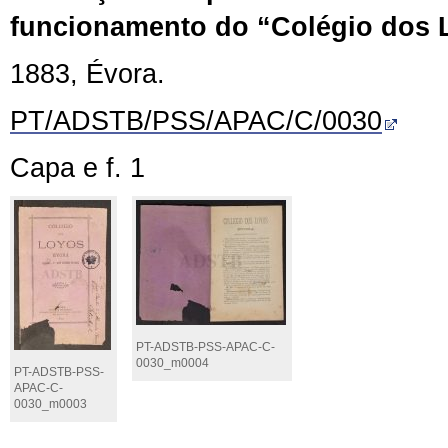
funcionamento do “Colégio dos 
1883, Évora.
PT/ADSTB/PSS/APAC/C/0030
Capa e f. 1
PT-ADSTB-PSS-APAC-C-
0030_m0004
PT-ADSTB-PSS-
APAC-C-
0030_m0003