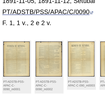
1891-11-05, 1891-11-12, Setúbal
PT/ADSTB/PSS/APAC/C/0090
F. 1, 1 v., 2 e 2 v.
PT-ADSTB-PSS-
PT-ADSTB-PSS-
PT-ADSTB-PSS-
PT
APAC-C-
APAC-C-
APAC-C-090_m0003
AP
0090_m0001
0090_m0002