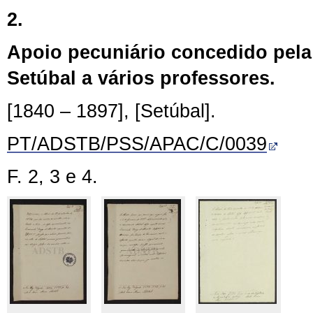
2.
Apoio pecuniário concedido pel
Setúbal a vários professores.
[1840 – 1897], [Setúbal].
PT/ADSTB/PSS/APAC/C/0039
F. 2, 3 e 4.