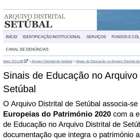
INÍCIO
IDENTIFICAÇÃO INSTITUCIONAL
SERVIÇOS
FUNDOS E CO
CANAL DE DENÚNCIAS
Sites DGLAB
>
Arquivo Distrital de Setúbal
>
Sinais de Educação no Arquivo Distrital de
Sinais de Educação no Arquivo D
Setúbal
O Arquivo Distrital de Setúbal associa-se
Europeias do Património 2020
com a ex
de Educação no Arquivo Distrital de Setú
documentação que integra o património arq