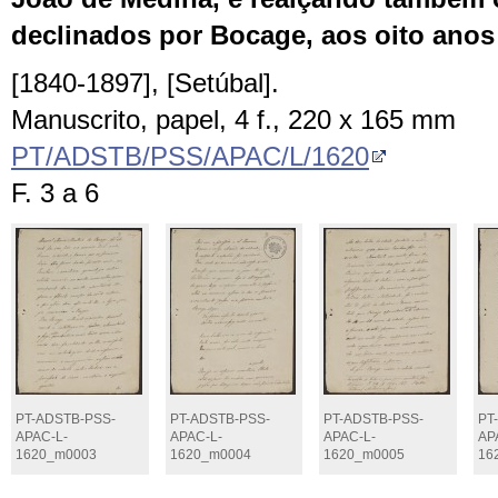
declinados por Bocage, aos oito anos
[1840-1897], [Setúbal].
Manuscrito, papel, 4 f., 220 x 165 mm
PT/ADSTB/PSS/APAC/L/1620
F. 3 a 6
PT-ADSTB-PSS-
PT-ADSTB-PSS-
PT-ADSTB-PSS-
PT
APAC-L-
APAC-L-
APAC-L-
AP
1620_m0003
1620_m0004
1620_m0005
16