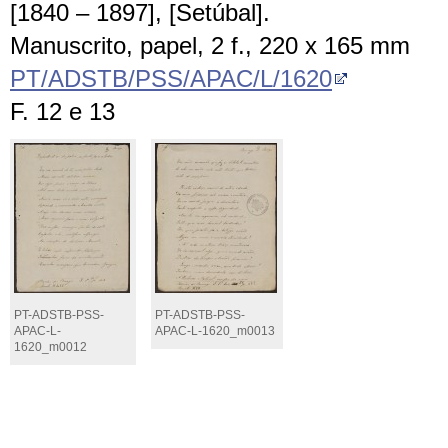
[1840 – 1897], [Setúbal].
Manuscrito, papel, 2 f., 220 x 165 mm
PT/ADSTB/PSS/APAC/L/1620
F. 12 e 13
PT-ADSTB-PSS-
PT-ADSTB-PSS-
APAC-L-
APAC-L-1620_m0013
1620_m0012