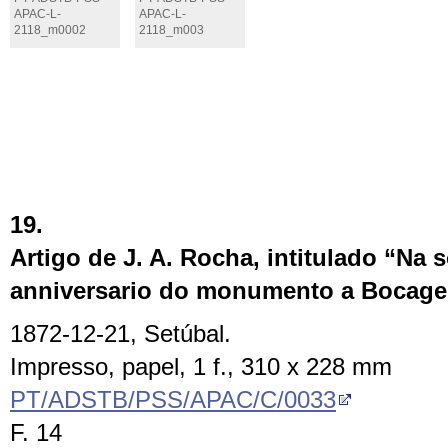
APAC-L-
APAC-L-
2118_m0002
2118_m003
19.
Artigo de J. A. Rocha, intitulado “Na
anniversario do monumento a Bocage
1872-12-21, Setúbal.
Impresso, papel, 1 f., 310 x 228 mm
PT/ADSTB/PSS/APAC/C/0033
F. 14