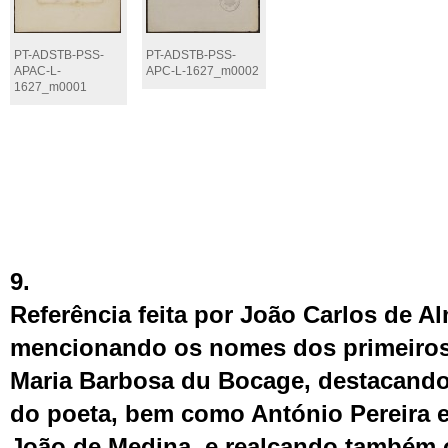
PT-ADSTB-PSS-
PT-ADSTB-PSS-
APAC-L-
APC-L-1627_m0002
1627_m0001
9.
Referência feita por João Carlos de A
mencionando os nomes dos primeiros
Maria Barbosa du Bocage, destacando,
do poeta, bem como António Pereira e 
João de Medina, e realçando também 