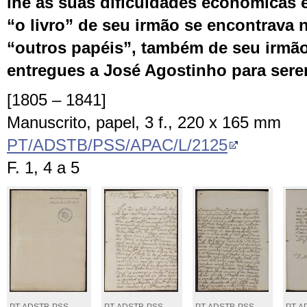
lhe as suas dificuldades económicas 
“o livro” de seu irmão se encontrava 
“outros papéis”, também de seu irmão
entregues a José Agostinho para ser
[1805 – 1841]
Manuscrito, papel, 3 f., 220 x 165 mm
PT/ADSTB/PSS/APAC/L/2125
F. 1, 4 a 5