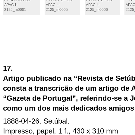
PT-ADSTB-PSS-
PT-ADSTB-PSS-
PT-ADSTB-PSS-
PT-A
APAC-L-
APAC-L-
APAC-L-
APAC
2125_m0001
2125_m0005
2125_m0006
2125
17.
Artigo publicado na “Revista de Setúba
consta a transcrição de um artigo de 
“Gazeta de Portugal”, referindo-se a 
como um dos mais dedicados amigos
1888-04-26, Setúbal.
Impresso, papel, 1 f., 430 x 310 mm