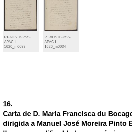
PT-ADSTB-PSS-
PT-ADSTB-PSS-
APAC-L-
APAC-L-
1620_m0033
1620_m0034
16.
Carta de D. Maria Francisca du Bocag
dirigida a Manuel José Moreira Pinto B