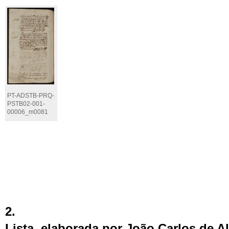
PT-ADSTB-PRQ-
PSTB02-001-
00006_m0081
2.
Lista, elaborada por João Carlos de 