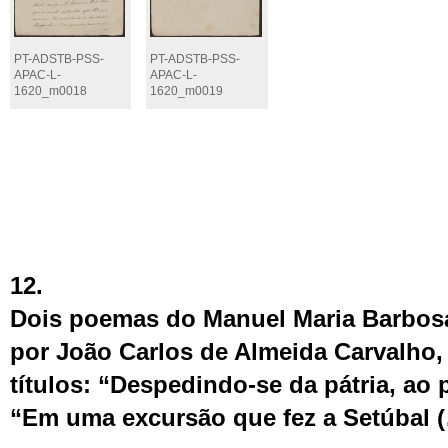
PT-ADSTB-PSS-
PT-ADSTB-PSS-
APAC-L-
APAC-L-
1620_m0018
1620_m0019
12.
Dois poemas do Manuel Maria Barbosa
por João Carlos de Almeida Carvalho,
títulos: “Despedindo-se da pátria, ao p
“Em uma excursão que fez a Setúbal (