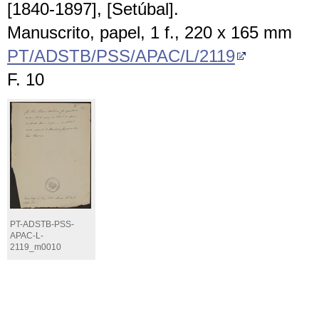
[1840-1897], [Setúbal].
Manuscrito, papel, 1 f., 220 x 165 mm
PT/ADSTB/PSS/APAC/L/2119
F. 10
PT-ADSTB-PSS-
APAC-L-
2119_m0010