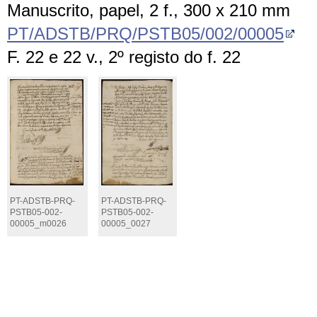
Manuscrito, papel, 2 f., 300 x 210 mm
PT/ADSTB/PRQ/PSTB05/002/00005
F. 22 e 22 v., 2º registo do f. 22
PT-ADSTB-PRQ-
PT-ADSTB-PRQ-
PSTB05-002-
PSTB05-002-
00005_m0026
00005_0027