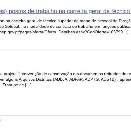
s) postos de trabalho na carreira geral de técnico
lho na carreira geral de técnico superior do mapa de pessoal da Direçã
al de Setúbal, na modalidade de contrato de trabalho em funções públic
.bep.gov.pt/pages/oferta/Oferta_Detalhes.aspx?CodOferta=106799 […
o do projeto “Intervenção de conservação em documentos retirados de 
m alguns Arquivos Distritais (ADBJA, ADFAR, ADPTG, ADSTB)”, aprese
. Trata-se de […]
s